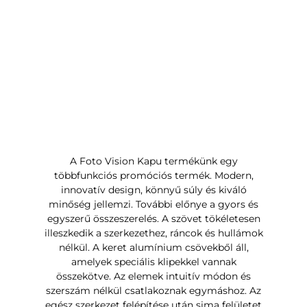
A Foto Vision Kapu termékünk egy
többfunkciós promóciós termék. Modern,
innovatív design, könnyű súly és kiváló
minőség jellemzi. További előnye a gyors és
egyszerű összeszerelés. A szövet tökéletesen
illeszkedik a szerkezethez, ráncok és hullámok
nélkül. A keret alumínium csövekből áll,
amelyek speciális klipekkel vannak
összekötve. Az elemek intuitív módon és
szerszám nélkül csatlakoznak egymáshoz. Az
egész szerkezet felépítése után sima felületet