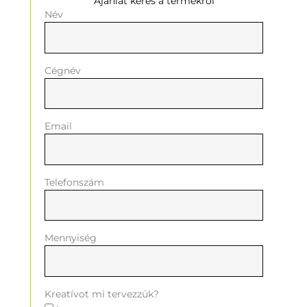
Ajánlat kérés a termékről
Név
Cégnév
Email
Telefonszám
Mennyiség
Kreatívot mi tervezzük?