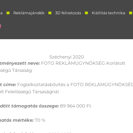
a
Reklámajándék
3D feliratozás
Kiállítás technika
Széchenyi 2020
zményezett neve:
FOTO REKLÁMÜGYNÖKSÉG Korlátolt
sségű Társaság
t címe:
Foglalkoztatásbővítés a FOTO REKLÁMÜGYNÖKSÉ
olt Felelősségű Társaságnál
ődött támogatás összege:
89 964 000 Ft
atás mértéke:
70 %