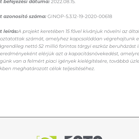
t befejezési dátuma:
2022.08.15.
t azonosító száma:
GINOP-5.3.12-19-2020-00618
 leírás:
A projekt keretében 15 fővel kívánjuk növelni az ált
koztatottak számát, amelyhez kapcsolódóan végrehajtunk 
grendileg nettó 52 millió forintos tárgyi eszköz beruházást i
eredményeként elérjük azt a kapacitásnövekedést, amelyr
günk van a felmért piaci igények kielégítésére, továbbá üzle
kben meghatározott célok teljesítéséhez.