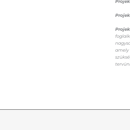
Projek
Projek
Projekt
foglal
nagysá
amely 
szüksé
tervün