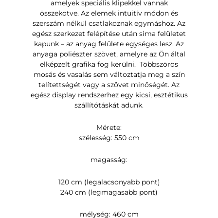
amelyek speciális klipekkel vannak
összekötve. Az elemek intuitív módon és
szerszám nélkül csatlakoznak egymáshoz. Az
egész szerkezet felépítése után sima felületet
kapunk – az anyag felülete egységes lesz. Az
anyaga poliészter szövet, amelyre az Ön által
elképzelt grafika fog kerülni. Többszörös
mosás és vasalás sem változtatja meg a szín
telítettségét vagy a szövet minőségét. Az
egész display rendszerhez egy kicsi, esztétikus
szállítótáskát adunk.
Mérete:
szélesség: 550 cm
magasság:
120 cm (legalacsonyabb pont)
240 cm (legmagasabb pont)
mélység: 460 cm