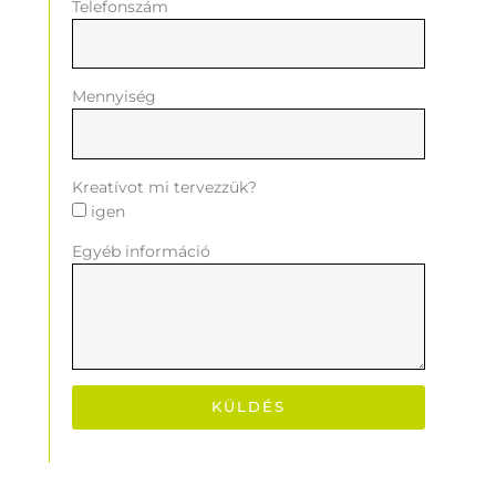
Telefonszám
Mennyiség
Kreatívot mi tervezzük?
igen
Egyéb információ
KÜLDÉS