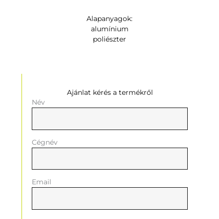
Alapanyagok:
alumínium
poliészter
Ajánlat kérés a termékről
Név
Cégnév
Email