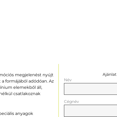
Ajánlat
romóciós megjelenést nyújt
Név
et a formájából adódóan. Az
mínium elemekből áll,
nélkül csatlakoznak
Cégnév
peciális anyagok