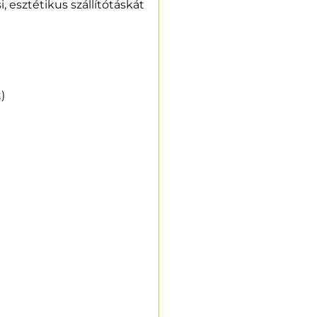
, esztétikus szállítótáskát
)