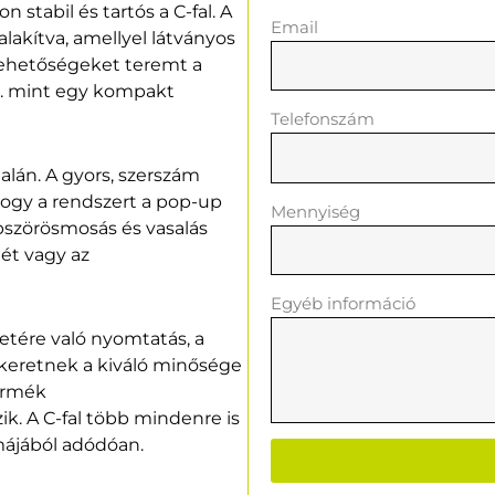
stabil és tartós a C-fal. A
Email
alakítva, amellyel látványos
lehetőségeket teremt a
l. mint egy kompakt
Telefonszám
alán. A gyors, szerszám
 hogy a rendszert a pop-up
Mennyiség
bszörösmosás és vasalás
gét vagy az
Egyéb információ
etére való nyomtatás, a
 keretnek a kiváló minősége
termék
k. A C-fal több mindenre is
májából adódóan.