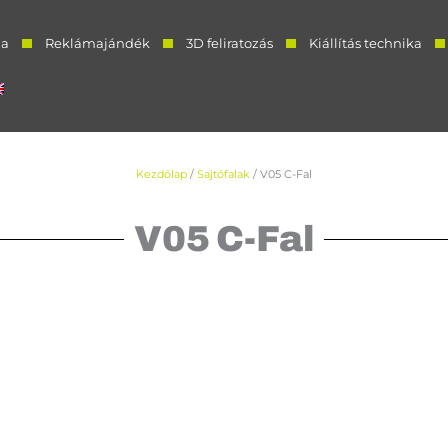
a
Reklámajándék
3D feliratozás
Kiállítás technika
Kezdőlap
/
Sajtófalak
/ V05 C-Fal
V05 C-Fal