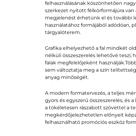
felhasználásának köszönhetően nagyon 
szerkezet nyitott félkörformájúra van 
megjelenést érhetünk el és további 
használatához formájából adódóan, p
tárgyalóterem.
Grafika elhelyezhető a fal mindkét old
nélküli összeszerelés lehetővé teszi,
falak megfelelőjeként használják.Töb
sem változtatja meg a szín telítettsé
anyag minőségét.
A modern formatervezés, a teljes mér
gyors és egyszerű összeszerelés, és a
a tökéletesen rászabott szövettel a 
megkérdőjelezhetetlen előnyeit képzi
felhasználható promóciós eszköz for