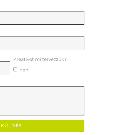
Kreatívot mi tervezzük?
igen
KÜLDÉS