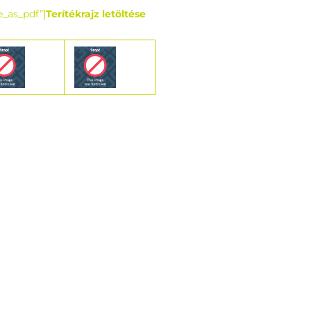
e_as_pdf”]
Terítékrajz letöltése