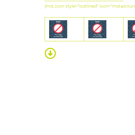
[md_icon style=”outlined” icon=”md-pictur