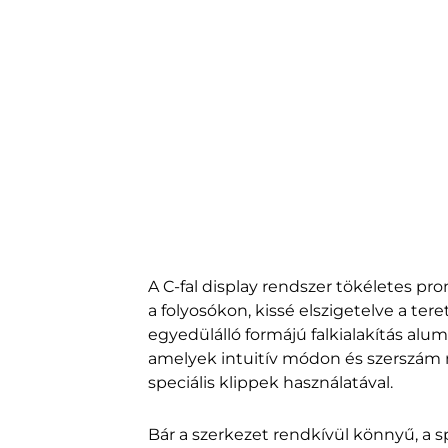
A C-fal display rendszer tökéletes p
a folyosókon, kissé elszigetelve a ter
egyedülálló formájú falkialakítás alu
amelyek intuitív módon és szerszám 
speciális klippek használatával.
Bár a szerkezet rendkívül könnyű, a s