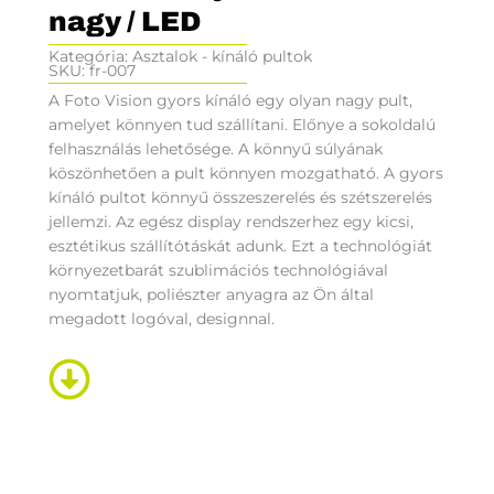
nagy / LED
Kategória:
Asztalok - kínáló pultok
SKU: fr-007
A Foto Vision gyors kínáló egy olyan nagy pult,
amelyet könnyen tud szállítani. Előnye a sokoldalú
felhasználás lehetősége. A könnyű súlyának
köszönhetően a pult könnyen mozgatható. A gyors
kínáló pultot könnyű összeszerelés és szétszerelés
jellemzi. Az egész display rendszerhez egy kicsi,
esztétikus szállítótáskát adunk. Ezt a technológiát
környezetbarát szublimációs technológiával
nyomtatjuk, poliészter anyagra az Ön által
megadott logóval, designnal.