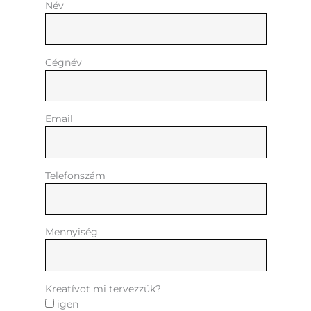
Név
Cégnév
Email
Telefonszám
Mennyiség
Kreatívot mi tervezzük?
igen