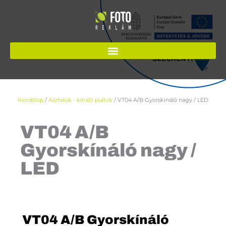
Skip
to
content
Kezdőlap
/
Asztalok - kínáló pultok
/ VT04 A/B Gyorskínáló nagy / LED
VT04 A/B
Gyorskínáló nagy /
LED
VT04 A/B Gyorskínáló