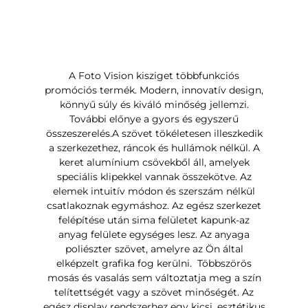
A Foto Vision kisziget többfunkciós
promóciós termék. Modern, innovatív design,
könnyű súly és kiváló minőség jellemzi.
További előnye a gyors és egyszerű
összeszerelés.A szövet tökéletesen illeszkedik
a szerkezethez, ráncok és hullámok nélkül. A
keret alumínium csövekből áll, amelyek
speciális klipekkel vannak összekötve. Az
elemek intuitív módon és szerszám nélkül
csatlakoznak egymáshoz. Az egész szerkezet
felépítése után sima felületet kapunk-az
anyag felülete egységes lesz. Az anyaga
poliészter szövet, amelyre az Ön által
elképzelt grafika fog kerülni. Többszörös
mosás és vasalás sem változtatja meg a szín
telítettségét vagy a szövet minőségét. Az
egész display rendszerhez egy kicsi, esztétikus