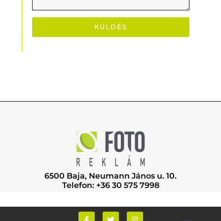
KÜLDÉS
6500 Baja, Neumann János u. 10.
Telefon: +36 30 575 7998
F
T
I