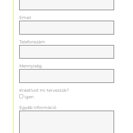
Email
Telefonszám
Mennyiség
Kreatívot mi tervezzük?
igen
Egyéb információ