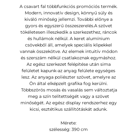
A csavart fal többfunkciós promóciós termék.
Modern, innovatív design, könnyű súly és
kiváló minőség jellemzi. További előnye a
gyors és egyszerű összeszerelés.A szövet
tökéletesen illeszkedik a szerkezethez, ráncok
és hullámok nélkül. A keret alumínium
csövekből áll, amelyek speciális klipekkel
vannak összekötve. Az elemek intuitív módon
és szerszám nélkül csatlakoznak egymáshoz.
Az egész szerkezet felépítése után sima
felületet kapunk-az anyag felülete egységes
lesz. Az anyaga poliészter szövet, amelyre az
Ön által elképzelt grafika fog kerülni.
Többszörös mosás és vasalás sem változtatja
meg a szín telítettségét vagy a szövet
minőségét. Az egész display rendszerhez egy
kicsi, esztétikus szállítótáskát adunk.
Mérete:
szélesség: 390 cm