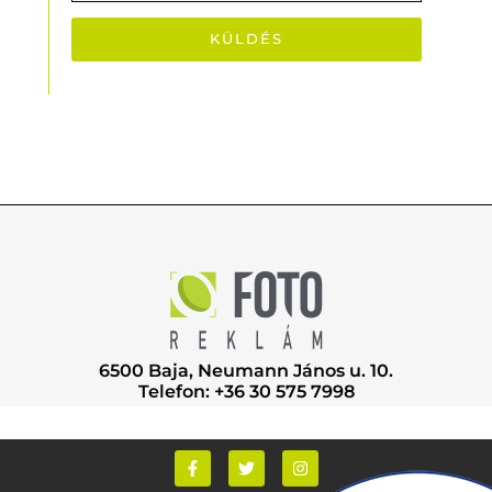
KÜLDÉS
6500 Baja, Neumann János u. 10.
Telefon: +36 30 575 7998
F
T
I
a
w
n
c
i
s