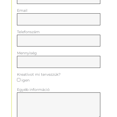
Email
Telefonszám
Mennyiség
Kreatívot mi tervezzük?
igen
Egyéb információ