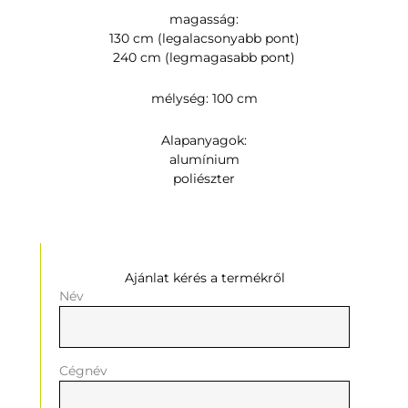
magasság:
130 cm (legalacsonyabb pont)
240 cm (legmagasabb pont)
mélység: 100 cm
Alapanyagok:
alumínium
poliészter
Ajánlat kérés a termékről
Név
Cégnév