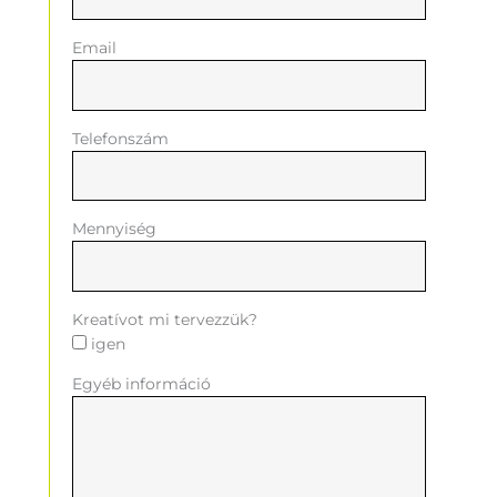
Email
Telefonszám
Mennyiség
Kreatívot mi tervezzük?
igen
Egyéb információ