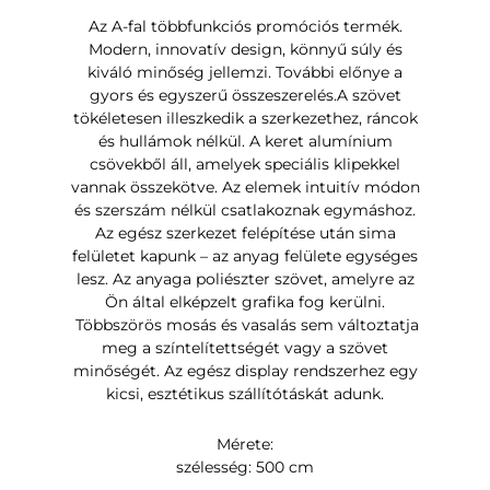
Az A-fal többfunkciós promóciós termék.
Modern, innovatív design, könnyű súly és
kiváló minőség jellemzi. További előnye a
gyors és egyszerű összeszerelés.A szövet
tökéletesen illeszkedik a szerkezethez, ráncok
és hullámok nélkül. A keret alumínium
csövekből áll, amelyek speciális klipekkel
vannak összekötve. Az elemek intuitív módon
és szerszám nélkül csatlakoznak egymáshoz.
Az egész szerkezet felépítése után sima
felületet kapunk – az anyag felülete egységes
lesz. Az anyaga poliészter szövet, amelyre az
Ön által elképzelt grafika fog kerülni.
Többszörös mosás és vasalás sem változtatja
meg a színtelítettségét vagy a szövet
minőségét. Az egész display rendszerhez egy
kicsi, esztétikus szállítótáskát adunk.
Mérete:
szélesség: 500 cm