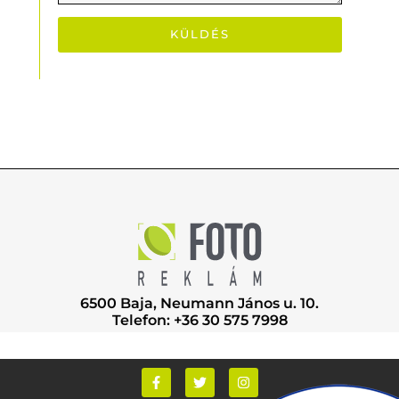
KÜLDÉS
6500 Baja, Neumann János u. 10.
Telefon: +36 30 575 7998
F
T
I
a
w
n