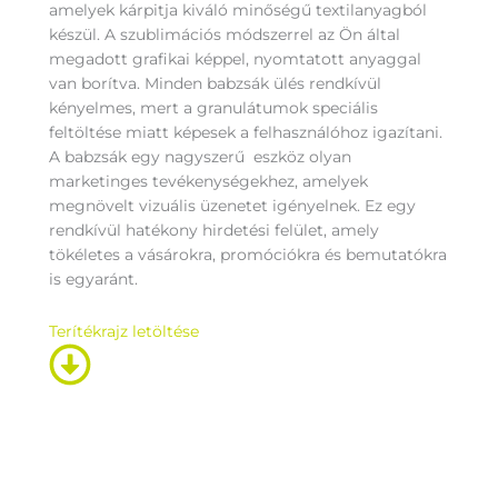
amelyek kárpitja kiváló minőségű textilanyagból
készül. A szublimációs módszerrel az Ön által
megadott grafikai képpel, nyomtatott anyaggal
van borítva. Minden babzsák ülés rendkívül
kényelmes, mert a granulátumok speciális
feltöltése miatt képesek a felhasználóhoz igazítani.
A babzsák egy nagyszerű eszköz olyan
marketinges tevékenységekhez, amelyek
megnövelt vizuális üzenetet igényelnek. Ez egy
rendkívül hatékony hirdetési felület, amely
tökéletes a vásárokra, promóciókra és bemutatókra
is egyaránt.
Terítékrajz letöltése