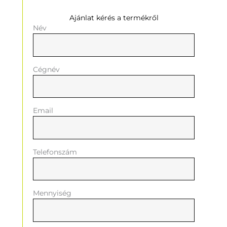
Ajánlat kérés a termékről
Név
Cégnév
Email
Telefonszám
Mennyiség