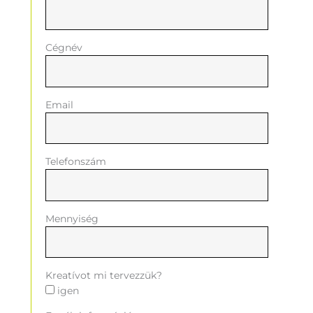
Cégnév
Email
Telefonszám
Mennyiség
Kreatívot mi tervezzük?
igen