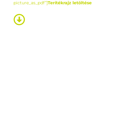
picture_as_pdf”]
Terítékrajz letöltése