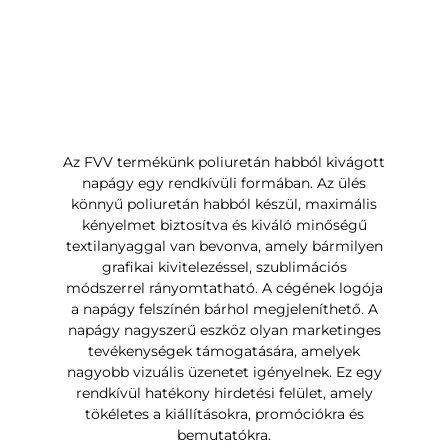
Az F
VV
termékünk poliuretán habból kivágott
napágy egy rendkívüli formában. Az ülés
könnyű poliuretán habból készül, maximális
kényelmet biztosítva és kiváló minőségű
textilanyaggal van bevonva, amely bármilyen
grafikai kivitelezéssel, szublimációs
módszerrel rányomtatható. A cégének logója
a napágy felszínén bárhol megjeleníthető. A
napágy nagyszerű eszköz olyan marketinges
tevékenységek támogatására, amelyek
nagyobb vizuális üzenetet igényelnek. Ez egy
rendkívül hatékony hirdetési felület, amely
tökéletes a kiállításokra, promóciókra és
bemutatókra.