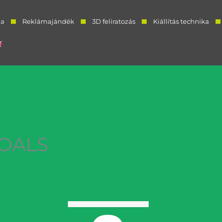
a
Reklámajándék
3D feliratozás
Kiállítás technika
OALS