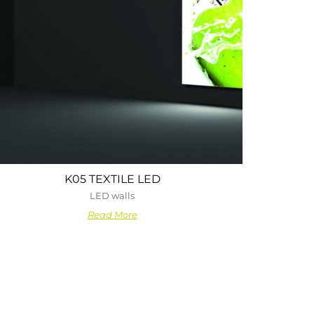
K05 TEXTILE LED
LED walls
Read More