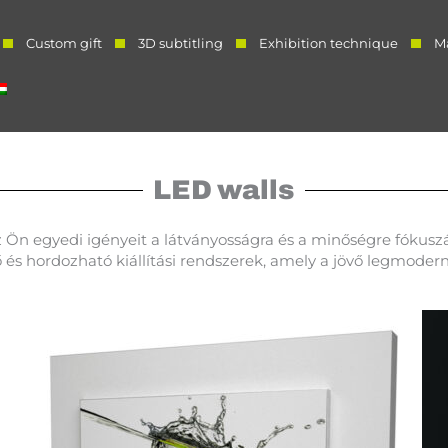
Custom gift
3D subtitling
Exhibition technique
M
LED walls
 Ön egyedi igényeit a látványosságra és a minőségre fókuszá
 és hordozható kiállítási rendszerek, amely a jövő legmoderne